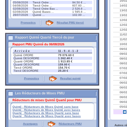
16/0
05/08/2026
Tiercé Ordre ...
94.50 € ...
04/08/2026
Tiercé Ordre ...
607.60 ...
14/0
02/08/2026
Tiercé Ordre Bas ...
2 526.6 ...
13/0
02/08/2026
Quinté Bases ...
1 595.6 ...
28/07/2026
Quinté ...
102.00 ...
13/0
12/0
Pronostics
Résultat PMU tiercé
12/0
12/0
11/0
Rapport Quinté Quarté Tiercé du jour
11/0
Rapport PMU Quinté du 06/08/2026
10/0
09/0
A r r i v é e
11 - 5 - 4 - 1 - 2
09/0
Quinté ORDRE
79 076.60 €
Quinté DESORDRE
1 262.40 €
08/0
Quarté ORDRE
1 913.85 €
08/0
Quarté DESORDRE
159.00 €
Tiercé ORDRE
154.70 €
07/0
Tiercé DESORDRE
25.20 €
07/0
07/0
Pronostics
Resultat quinté
06/0
06/0
06/0
Les Réducteurs de Mises PMU
06/0
Réducteurs de mises Quinté Quarté pour PMU
06/0
Quinté : Réducteurs de Mises Quinté sans base
05/0
Quinté : Réducteurs de Mises Quinté avec bases
Quarté : Réducteurs de Mises Quarté sans base
Quarté : Réducteurs de Mises Quarté avec bases
Avantages
Réducteurs PMU
Autres ré