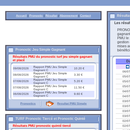
Résult
Accueil
|
Pronostic
|
Résultat
|
Abonnement
|
Contact
Les résul
PRONOST
gagnant 
PMU le p
gestion
mises au
Pronostic Jeu Simple Gagnant
bénéfici
Résultats PMU du pronostic turf jeu simple gagnant
et placé
D
Rapport PMU Jeu Simple
09/08/2026
10.20 €
Gagnant C
06/0
Rapport PMU Jeu Simple
08/08/2026
3.30 €
Gagnant C
05/0
Rapport PMU Jeu Simple
07/08/2026
5.20 €
05/0
Gagnant C
Rapport PMU Jeu Simple
05/0
07/08/2026
11.50 €
Gagnant C
04/0
Rapport PMU Jeu Simple
06/08/2026
9.60 €
Gagnant C
04/0
03/0
Pronostics
Resultat PMU Simple
03/0
03/0
03/0
TURF Pronostic Tiercé et Pronostic Quinté
02/0
Résultats PMU pronostic quinté tiercé
02/0