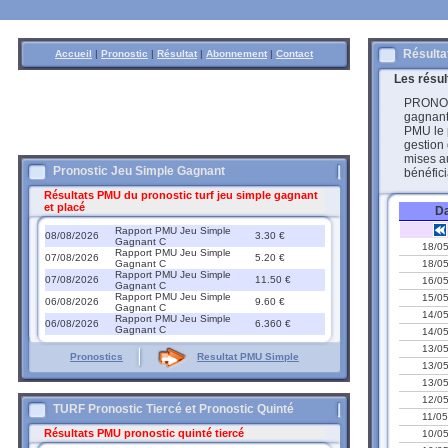
Résult
Accueil
|
Pronostic
|
Résultat
|
Abonnement
|
Contact
Les résul
PRONOST
gagnant 
PMU le p
gestion
mises au
Pronostic Jeu Simple Gagnant
bénéfici
Résultats PMU du pronostic turf jeu simple gagnant
et placé
D
Rapport PMU Jeu Simple
08/08/2026
3.30 €
Gagnant C
18/0
Rapport PMU Jeu Simple
07/08/2026
5.20 €
Gagnant C
18/0
Rapport PMU Jeu Simple
07/08/2026
11.50 €
16/0
Gagnant C
Rapport PMU Jeu Simple
15/0
06/08/2026
9.60 €
Gagnant C
14/0
Rapport PMU Jeu Simple
06/08/2026
6.360 €
Gagnant C
14/0
13/0
Pronostics
Resultat PMU Simple
13/0
13/0
12/0
TURF Pronostic Tiercé et Pronostic Quinté
11/0
Résultats PMU pronostic quinté tiercé
10/0