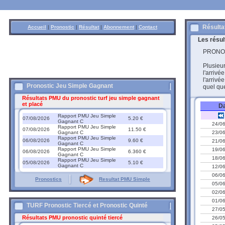
Résult
Accueil
|
Pronostic
|
Résultat
|
Abonnement
|
Contact
Les résul
PRONOS
Plusieu
l'arrivé
l'arrivé
Pronostic Jeu Simple Gagnant
quel que
Résultats PMU du pronostic turf jeu simple gagnant
et placé
D
Rapport PMU Jeu Simple
07/08/2026
5.20 €
Gagnant C
24/0
Rapport PMU Jeu Simple
07/08/2026
11.50 €
Gagnant C
23/0
Rapport PMU Jeu Simple
06/08/2026
9.60 €
21/0
Gagnant C
Rapport PMU Jeu Simple
19/0
06/08/2026
6.360 €
Gagnant C
18/0
Rapport PMU Jeu Simple
05/08/2026
5.10 €
Gagnant C
12/0
06/0
Pronostics
Resultat PMU Simple
05/0
02/0
01/0
TURF Pronostic Tiercé et Pronostic Quinté
27/0
Résultats PMU pronostic quinté tiercé
26/0