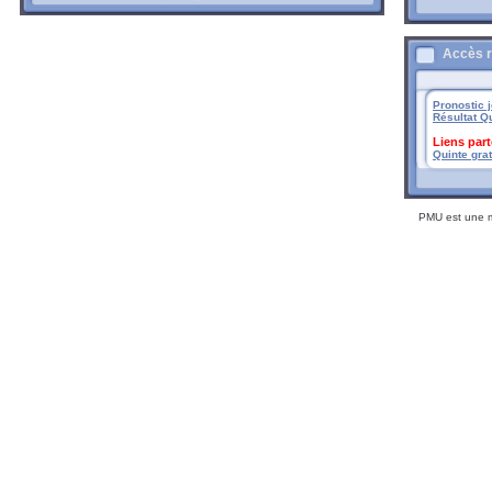
Accès r
Pronostic 
Résultat Qu
Liens part
Quinte grat
PMU est une m