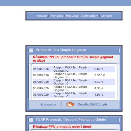
Accueil
|
Pronostic
|
Résultat
|
Abonnement
|
Contact
Pronostic Jeu Simple Gagnant
Résultats PMU du pronostic turf jeu simple gagnant
et placé
Rapport PMU Jeu Simple
06/08/2026
9.60 €
Gagnant C
Rapport PMU Jeu Simple
06/08/2026
6.360 €
Gagnant C
Rapport PMU Jeu Simple
05/08/2026
5.10 €
Gagnant C
Rapport PMU Jeu Simple
05/08/2026
4.30 €
Gagnant C
Rapport PMU Jeu Simple
05/08/2026
4.90 €
Gagnant C
Pronostics
Resultat PMU Simple
TURF Pronostic Tiercé et Pronostic Quinté
Résultats PMU pronostic quinté tiercé