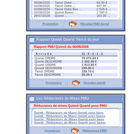
05/08/2026
Tiercé Ordre ...
94.50 € ...
04/08/2026
Tiercé Ordre ...
607.60 ...
02/08/2026
Tiercé Ordre Bas ...
2 526.6 ...
02/08/2026
Quinté Bases ...
1 595.6 ...
28/07/2026
Quinté ...
102.00 ...
Pronostics
Résultat PMU tiercé
Rapport Quinté Quarté Tiercé du jour
Rapport PMU Quinté du 06/08/2026
A r r i v é e
11 - 5 - 4 - 1 - 2
Quinté ORDRE
79 076.60 €
Quinté DESORDRE
1 262.40 €
Quarté ORDRE
1 913.85 €
Quarté DESORDRE
159.00 €
Tiercé ORDRE
154.70 €
Tiercé DESORDRE
25.20 €
Pronostics
Resultat quinté
Les Réducteurs de Mises PMU
Réducteurs de mises Quinté Quarté pour PMU
Quinté : Réducteurs de Mises Quinté sans base
Quinté : Réducteurs de Mises Quinté avec bases
Quarté : Réducteurs de Mises Quarté sans base
Quarté : Réducteurs de Mises Quarté avec bases
Avantages
Réducteurs PMU