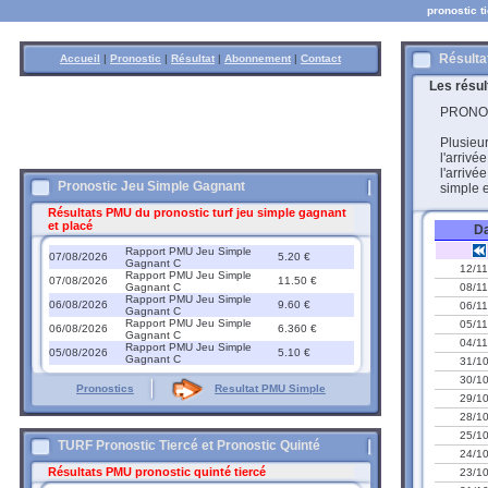
pronostic ti
Résult
Accueil
|
Pronostic
|
Résultat
|
Abonnement
|
Contact
Les résul
PRONOS
Plusieu
l'arrivé
l'arrivé
Pronostic Jeu Simple Gagnant
simple e
Résultats PMU du pronostic turf jeu simple gagnant
et placé
D
Rapport PMU Jeu Simple
07/08/2026
5.20 €
Gagnant C
12/1
Rapport PMU Jeu Simple
07/08/2026
11.50 €
Gagnant C
08/1
Rapport PMU Jeu Simple
06/08/2026
9.60 €
06/1
Gagnant C
Rapport PMU Jeu Simple
05/1
06/08/2026
6.360 €
Gagnant C
04/1
Rapport PMU Jeu Simple
05/08/2026
5.10 €
Gagnant C
31/1
30/1
Pronostics
Resultat PMU Simple
29/1
28/1
25/1
TURF Pronostic Tiercé et Pronostic Quinté
24/1
Résultats PMU pronostic quinté tiercé
23/1