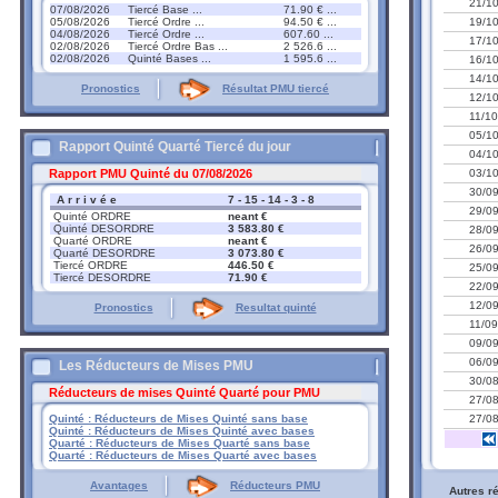
21/1
07/08/2026
Tiercé Base ...
71.90 € ...
05/08/2026
Tiercé Ordre ...
94.50 € ...
19/1
04/08/2026
Tiercé Ordre ...
607.60 ...
17/1
02/08/2026
Tiercé Ordre Bas ...
2 526.6 ...
02/08/2026
Quinté Bases ...
1 595.6 ...
16/1
14/1
Pronostics
Résultat PMU tiercé
12/1
11/1
05/1
Rapport Quinté Quarté Tiercé du jour
04/1
Rapport PMU Quinté du 07/08/2026
03/1
30/0
A r r i v é e
7 - 15 - 14 - 3 - 8
29/0
Quinté ORDRE
neant €
Quinté DESORDRE
3 583.80 €
28/0
Quarté ORDRE
neant €
26/0
Quarté DESORDRE
3 073.80 €
Tiercé ORDRE
446.50 €
25/0
Tiercé DESORDRE
71.90 €
22/0
12/0
Pronostics
Resultat quinté
11/0
09/0
06/0
Les Réducteurs de Mises PMU
30/0
Réducteurs de mises Quinté Quarté pour PMU
27/0
Quinté : Réducteurs de Mises Quinté sans base
27/0
Quinté : Réducteurs de Mises Quinté avec bases
Quarté : Réducteurs de Mises Quarté sans base
Quarté : Réducteurs de Mises Quarté avec bases
Avantages
Réducteurs PMU
Autres ré