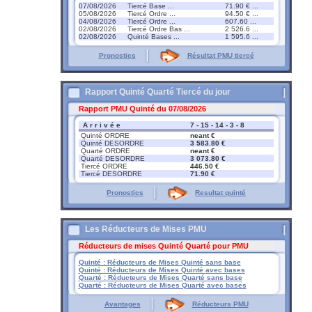
07/08/2026
Tiercé Base ...
71.90 € ...
05/08/2026
Tiercé Ordre ...
94.50 € ...
04/08/2026
Tiercé Ordre ...
607.60 ...
02/08/2026
Tiercé Ordre Bas ...
2 526.6 ...
02/08/2026
Quinté Bases ...
1 595.6 ...
Pronostics
Résultat PMU tiercé
Rapport Quinté Quarté Tiercé du jour
Rapport PMU Quinté du 07/08/2026
A r r i v é e
7 - 15 - 14 - 3 - 8
Quinté ORDRE
neant €
Quinté DESORDRE
3 583.80 €
Quarté ORDRE
neant €
Quarté DESORDRE
3 073.80 €
Tiercé ORDRE
446.50 €
Tiercé DESORDRE
71.90 €
Pronostics
Resultat quinté
Les Réducteurs de Mises PMU
Réducteurs de mises Quinté Quarté pour PMU
Quinté : Réducteurs de Mises Quinté sans base
Quinté : Réducteurs de Mises Quinté avec bases
Quarté : Réducteurs de Mises Quarté sans base
Quarté : Réducteurs de Mises Quarté avec bases
Avantages
Réducteurs PMU