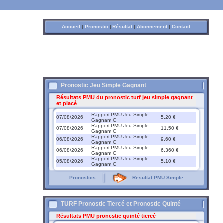
Accueil
|
Pronostic
|
Résultat
|
Abonnement
|
Contact
Pronostic Jeu Simple Gagnant
Résultats PMU du pronostic turf jeu simple gagnant
et placé
Rapport PMU Jeu Simple
07/08/2026
5.20 €
Gagnant C
Rapport PMU Jeu Simple
07/08/2026
11.50 €
Gagnant C
Rapport PMU Jeu Simple
06/08/2026
9.60 €
Gagnant C
Rapport PMU Jeu Simple
06/08/2026
6.360 €
Gagnant C
Rapport PMU Jeu Simple
05/08/2026
5.10 €
Gagnant C
Pronostics
Resultat PMU Simple
TURF Pronostic Tiercé et Pronostic Quinté
Résultats PMU pronostic quinté tiercé