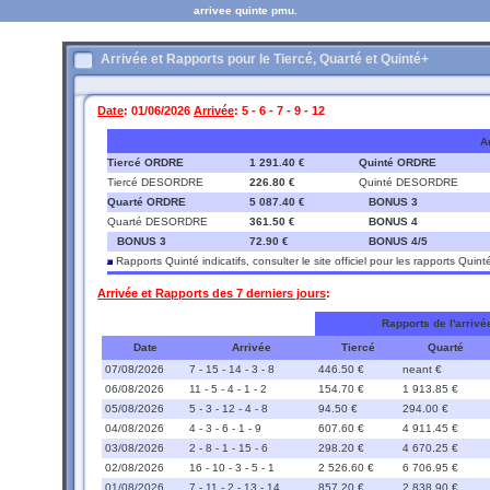
arrivee quinte pmu.
Arrivée et Rapports pour le Tiercé, Quarté et Quinté+
Date
: 01/06/2026
Arrivée
: 5 - 6 - 7 - 9 - 12
A
Tiercé ORDRE
1 291.40 €
Quinté ORDRE
Tiercé DESORDRE
226.80 €
Quinté DESORDRE
Quarté ORDRE
5 087.40 €
BONUS 3
Quarté DESORDRE
361.50 €
BONUS 4
BONUS 3
72.90 €
BONUS 4/5
Rapports Quinté indicatifs, consulter le site officiel pour les rapports Quint
Arrivée et Rapports des 7 derniers jours
:
Rapports de l'arrivé
Date
Arrivée
Tiercé
Quarté
07/08/2026
7 - 15 - 14 - 3 - 8
446.50 €
neant €
06/08/2026
11 - 5 - 4 - 1 - 2
154.70 €
1 913.85 €
05/08/2026
5 - 3 - 12 - 4 - 8
94.50 €
294.00 €
04/08/2026
4 - 3 - 6 - 1 - 9
607.60 €
4 911.45 €
03/08/2026
2 - 8 - 1 - 15 - 6
298.20 €
4 670.25 €
02/08/2026
16 - 10 - 3 - 5 - 1
2 526.60 €
6 706.95 €
01/08/2026
7 - 11 - 2 - 13 - 14
857.20 €
2 838.90 €