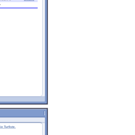
+
e Turfiste.