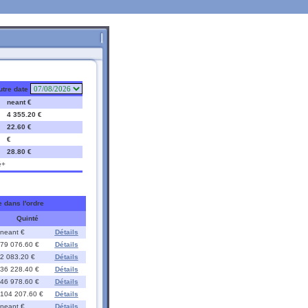
utre date
neant €
4 355.20 €
22.60 €
€
28.80 €
é+
e dans l'ordre
Quinté
neant €
Détails
79 076.60 €
Détails
2 083.20 €
Détails
36 228.40 €
Détails
46 978.60 €
Détails
104 207.60 €
Détails
neant €
Détails