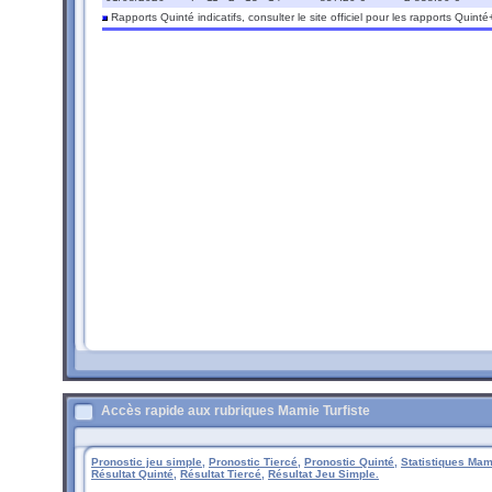
Rapports Quinté indicatifs, consulter le site officiel pour les rapports Quinté
Accès rapide aux rubriques Mamie Turfiste
Pronostic jeu simple,
Pronostic Tiercé,
Pronostic Quinté,
Statistiques Mami
Résultat Quinté,
Résultat Tiercé,
Résultat Jeu Simple.