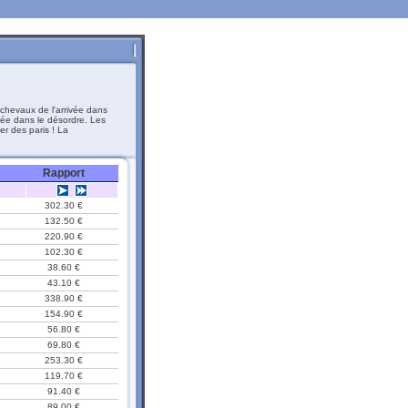
chevaux de l'arrivée dans
ivée dans le désordre. Les
er des paris ! La
Rapport
302.30 €
132.50 €
220.90 €
102.30 €
38.60 €
43.10 €
338.90 €
154.90 €
56.80 €
69.80 €
253.30 €
119.70 €
91.40 €
89.00 €