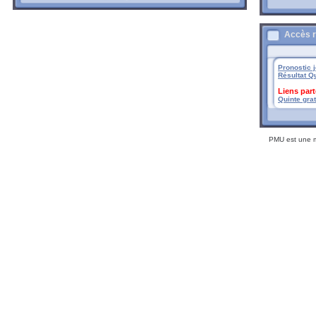
Accès r
Pronostic 
Résultat Qu
Liens part
Quinte grat
PMU est une m