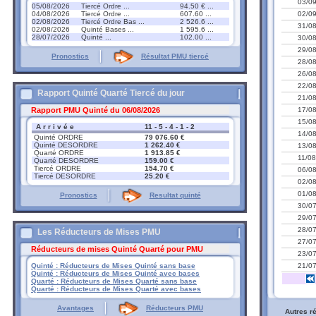
03/0
05/08/2026
Tiercé Ordre ...
94.50 € ...
04/08/2026
Tiercé Ordre ...
607.60 ...
02/0
02/08/2026
Tiercé Ordre Bas ...
2 526.6 ...
31/0
02/08/2026
Quinté Bases ...
1 595.6 ...
28/07/2026
Quinté ...
102.00 ...
30/0
29/0
Pronostics
Résultat PMU tiercé
28/0
26/0
22/0
Rapport Quinté Quarté Tiercé du jour
21/0
Rapport PMU Quinté du 06/08/2026
17/0
15/0
A r r i v é e
11 - 5 - 4 - 1 - 2
14/0
Quinté ORDRE
79 076.60 €
Quinté DESORDRE
1 262.40 €
13/0
Quarté ORDRE
1 913.85 €
11/0
Quarté DESORDRE
159.00 €
Tiercé ORDRE
154.70 €
06/0
Tiercé DESORDRE
25.20 €
02/0
01/0
Pronostics
Resultat quinté
30/0
29/0
28/0
Les Réducteurs de Mises PMU
27/0
Réducteurs de mises Quinté Quarté pour PMU
23/0
Quinté : Réducteurs de Mises Quinté sans base
21/0
Quinté : Réducteurs de Mises Quinté avec bases
Quarté : Réducteurs de Mises Quarté sans base
Quarté : Réducteurs de Mises Quarté avec bases
Avantages
Réducteurs PMU
Autres ré