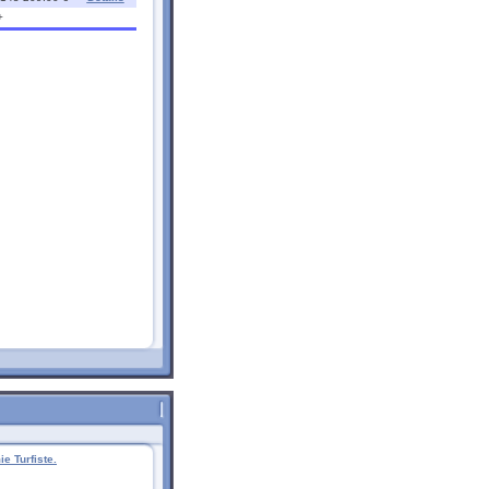
+
e Turfiste.