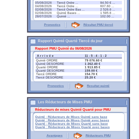
05/08/2026
Tiercé Ordre ...
94.50 € ...
04/08/2026
Tiercé Ordre ...
607.60 ...
02/08/2026
Tiercé Ordre Bas ...
2 526.6 ...
02/08/2026
Quinté Bases ...
1 595.6 ...
28/07/2026
Quinté ...
102.00 ...
Pronostics
Résultat PMU tiercé
Rapport Quinté Quarté Tiercé du jour
Rapport PMU Quinté du 06/08/2026
A r r i v é e
11 - 5 - 4 - 1 - 2
Quinté ORDRE
79 076.60 €
Quinté DESORDRE
1 262.40 €
Quarté ORDRE
1 913.85 €
Quarté DESORDRE
159.00 €
Tiercé ORDRE
154.70 €
Tiercé DESORDRE
25.20 €
Pronostics
Resultat quinté
Les Réducteurs de Mises PMU
Réducteurs de mises Quinté Quarté pour PMU
Quinté : Réducteurs de Mises Quinté sans base
Quinté : Réducteurs de Mises Quinté avec bases
Quarté : Réducteurs de Mises Quarté sans base
Quarté : Réducteurs de Mises Quarté avec bases
Avantages
Réducteurs PMU