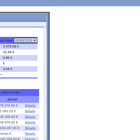
utre date
3 079.00 €
31.60 €
2.80 €
€
3.20 €
é+
e dans l'ordre
Quinté
79 076.60 €
Détails
2 083.20 €
Détails
36 228.40 €
Détails
46 978.60 €
Détails
104 207.60 €
Détails
neant €
Détails
145 209.00 €
Détails