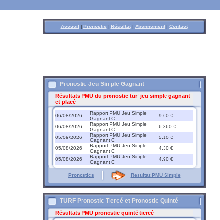
Accueil
|
Pronostic
|
Résultat
|
Abonnement
|
Contact
Pronostic Jeu Simple Gagnant
Résultats PMU du pronostic turf jeu simple gagnant
et placé
Rapport PMU Jeu Simple
06/08/2026
9.60 €
Gagnant C
Rapport PMU Jeu Simple
06/08/2026
6.360 €
Gagnant C
Rapport PMU Jeu Simple
05/08/2026
5.10 €
Gagnant C
Rapport PMU Jeu Simple
05/08/2026
4.30 €
Gagnant C
Rapport PMU Jeu Simple
05/08/2026
4.90 €
Gagnant C
Pronostics
Resultat PMU Simple
TURF Pronostic Tiercé et Pronostic Quinté
Résultats PMU pronostic quinté tiercé