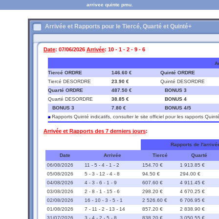
arrivee quinte pmu.
Arrivée et Rapports pour le Tiercé, Quarté et Quinté+
Date
: 07/06/2026
Arrivée
: 10 - 1 - 2 - 9 - 6
A
Tiercé ORDRE
146.60 €
Quinté ORDRE
Tiercé DESORDRE
23.90 €
Quinté DESORDRE
Quarté ORDRE
487.50 €
BONUS 3
Quarté DESORDRE
38.85 €
BONUS 4
BONUS 3
7.80 €
BONUS 4/5
Rapports Quinté indicatifs, consulter le site officiel pour les rapports Quint
Arrivée et Rapports des 7 derniers jours
:
Rapports de l'arrivé
Date
Arrivée
Tiercé
Quarté
06/08/2026
11 - 5 - 4 - 1 - 2
154.70 €
1 913.85 €
05/08/2026
5 - 3 - 12 - 4 - 8
94.50 €
294.00 €
04/08/2026
4 - 3 - 6 - 1 - 9
607.60 €
4 911.45 €
03/08/2026
2 - 8 - 1 - 15 - 6
298.20 €
4 670.25 €
02/08/2026
16 - 10 - 3 - 5 - 1
2 526.60 €
6 706.95 €
01/08/2026
7 - 11 - 2 - 13 - 14
857.20 €
2 838.90 €
31/07/2026
3 - 4 - 2 - 5 - 8
838.20 €
3 050.55 €