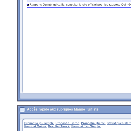
Rapports Quinté indicatifs, consulter le site officiel pour les rapports Quinté
Accès rapide aux rubriques Mamie Turfiste
Pronostic jeu simple,
Pronostic Tiercé,
Pronostic Quinté,
Statistiques Mami
Résultat Quinté,
Résultat Tiercé,
Résultat Jeu Simple.